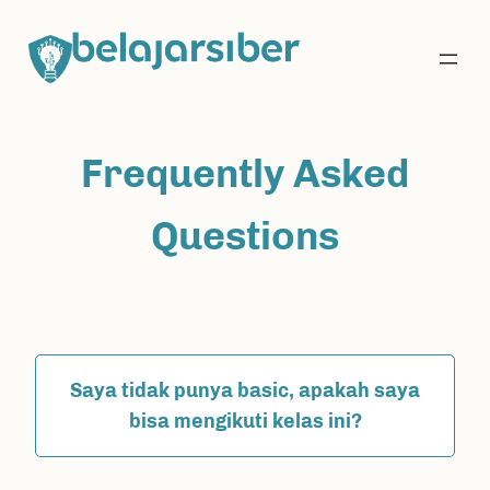
Skip
to
content
Frequently Asked
Questions
Saya tidak punya basic, apakah saya
bisa mengikuti kelas ini?