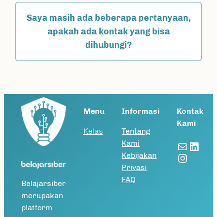
Saya masih ada beberapa pertanyaan,
apakah ada kontak yang bisa
dihubungi?
Menu
Informasi
Kontak
Kami
Kelas
Tentang
Kami
Mail
Link
Instag
Kebijakan
Privasi
FAQ
Belajarsiber
merupakan
platform